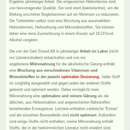
Ergebnis jahrelanger Arbeit. Die eingesetzten Hefestämme sind
von hervorragender Qualität. Sie sind steril (bakterienfrei), um die
Bildung unschöner Begleitaromen auf ein Minimum zu reduzieren.
Die Turbohefen selbst sind eine Mischung aus auserwählten
Hefestämmen, Hefenahrung und Mikronährstoffen. Sie können
daher eine reine Zuckerlösung in einem Ansatz auf 18-21%vol.
Alkohol vergären.
Die von der Gert Strand AB in jahrelanger
Arbeit im Labor
(nicht
nur Literaturstudien) entwickelten und von mir
angebotene
Mikronahrung
für die alkoholische Gärung enthält
eine
Mischung aus verschiedenen Vitaminen und
Mineralstoffen in der jeweils
optimalen Dosierung.
Jeder Stoff
ist sorgfältig ausgewählt und gegen jeden der anderen Stoffe
getestet und optimiert worden. Daher ermöglicht mein
Mikronahrung eine
optimalere und reinere Gärung
als die
üblichen, aus Hefeextrakten und angereicherten Nährstoffen
bestehenden Erzeugnisse. Letztere enthalten zahlreiche “Extras”
und die einzelnen Bestandteile sind
nicht optimiert
. Außerdem
sind einige Stoffe nicht enthalten; meine Mikronahrung enthält
Stoffe, die in der herkömmlichen Literatur nicht erwähnt sind.