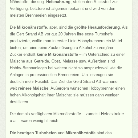
Nährstoffe, die sog.
Hefenahrung
, stellen den Stickstoff zur
Verfügung. Letztere ist allgemein bekannt und wird von den
meisten Brennereien eingesetzt.
Die
Mikronährstoffe
, aber, sind die
größte Herausforderung
. Als
die Gert Strand AB vor gut 20 Jahren ihre erste Turbohefe
produzierte, wollte man in erster Linie Hobbybrennern ein Mittel
bieten, um eine reine Zuckerlösung zu Alkohol zu vergären.
Zucker enthält
keine Mikronährstoffe
– im Unterschied zu einer
Maische aus Getreide, Obst, Melasse usw. Außerdem sind
Hobby-Brennanlagen bei weitem nicht so anspruchsvoll wie die
Anlagen in professionellen Brennereien. U.a. erzeugen sie
deutlich mehr Fuselöl. Das Ziel der Gerd Strand AB war eine
weit
reinere Maische
. Außerdem wünschen Hobbybrenner einen
hohen Alkoholgehalt ihrer Maische: sie müssen dann weniger
destilleren.
Die damals verfügbaren Mikronährstoffe – zumeist Hefeextrakte
u.a. – waren wenig hilfreich.
Die heutigen Turbohefen
und
Mikronährstoffe
sind das