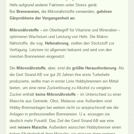
Hefe aufgrund anderer Faktoren unter Stress gerät.
Bei
Brennereien,
die Mikronährstoffe verwenden,
gehören
Gärprobleme der Vergangenheit an.
Mikronährstoffe –
ein Oberbegriff für Vitamine und Mineralien –
optimieren Wachstum und Leistung von Hefe. Die Makro-
Nährstoffe, die sog.
Hefenahrung
, stellen den Stickstoff zur
Verfügung. Letztere ist allgemein bekannt und wird von den
meisten Brennereien eingesetzt.
Die
Mikronährstoffe
, aber, sind die
größte Herausforderung
. Als
die Gert Strand AB vor gut 20 Jahren ihre erste Turbohefe
produzierte, wollte man in erster Linie Hobbybrennern ein Mittel
bieten, um eine reine Zuckerlösung zu Alkohol zu vergären.
Zucker enthält
keine Mikronährstoffe
– im Unterschied zu einer
Maische aus Getreide, Obst, Melasse usw. Außerdem sind
Hobby-Brennanlagen bei weitem nicht so anspruchsvoll wie die
Anlagen in professionellen Brennereien. U.a. erzeugen sie
deutlich mehr Fuselöl. Das Ziel der Gerd Strand AB war eine
weit
reinere Maische
. Außerdem wünschen Hobbybrenner einen
hohen Alkoholgehalt ihrer Maische: sie müssen dann weniger