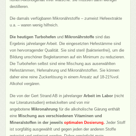
destilleren.
Die damals verfügbaren Mikronährstoffe – zumeist Hefeextrakte
u.a. – waren wenig hilfreich.
Die heutigen Turbohefen
und
Mikronährstoffe
sind das
Ergebnis jahrelanger Arbeit. Die eingesetzten Hefestämme sind
von hervorragender Qualität. Sie sind steril (bakterienfrei), um die
Bildung unschöner Begleitaromen auf ein Minimum zu reduzieren.
Die Turbohefen selbst sind eine Mischung aus auserwählten
Hefestämmen, Hefenahrung und Mikronährstoffen. Sie können
daher eine reine Zuckerlösung in einem Ansatz auf 18-21%vol.
Alkohol vergären.
Die von der Gert Strand AB in jahrelanger
Arbeit im Labor
(nicht
nur Literaturstudien) entwickelten und von mir
angebotene
Mikronahrung
für die alkoholische Gärung enthält
eine
Mischung aus verschiedenen Vitaminen und
Mineralstoffen in der jeweils
optimalen Dosierung.
Jeder Stoff
ist sorgfältig ausgewählt und gegen jeden der anderen Stoffe
getestet und optimiert worden. Daher ermöglicht mein