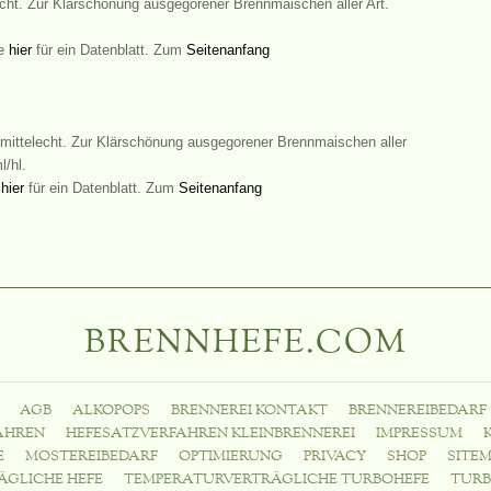
echt. Zur Klärschönung ausgegorener Brennmaischen aller Art.
ie
hier
für ein Datenblatt. Zum
Seitenanfang
mittelecht. Zur Klärschönung ausgegorener Brennmaischen aller
l/hl.
e
hier
für ein Datenblatt. Zum
Seitenanfang
BRENNHEFE.COM
AGB
ALKOPOPS
BRENNEREI KONTAKT
BRENNEREIBEDARF
AHREN
HEFESATZVERFAHREN KLEINBRENNEREI
IMPRESSUM
E
MOSTEREIBEDARF
OPTIMIERUNG
PRIVACY
SHOP
SITE
ÄGLICHE HEFE
TEMPERATURVERTRÄGLICHE TURBOHEFE
TURB