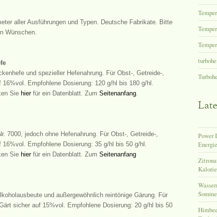
Temper
ter aller Ausführungen und Typen. Deutsche Fabrikate. Bitte
Tempera
en Wünschen.
Tempera
turbohe
fe
kenhefe und spezieller Hefenahrung. Für Obst-, Getreide-,
Turboh
f 16%vol. Empfohlene Dosierung: 120 g/hl bis 180 g/hl.
cken Sie
hier
für ein Datenblatt. Zum
Seitenanfang
.
Late
r. 7000, jedoch ohne Hefenahrung. Für Obst-, Getreide-,
Power D
Energie
f 16%vol. Empfohlene Dosierung: 35 g/hl bis 50 g/hl.
cken Sie
hier
für ein Datenblatt. Zum
Seitenanfang
Zitrona
Kalori
Wasser
Sommer
lkoholausbeute und außergewöhnlich reintönige Gärung. Für
Gärt sicher auf 15%vol. Empfohlene Dosierung: 20 g/hl bis 50
Himbeer