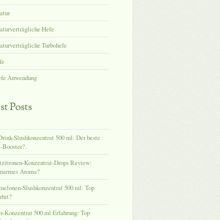
atur
turverträgliche Hefe
turverträgliche Turbohefe
fe
efe Anwendung
st Posts
rink-Slushkonzentrat 500 ml: Der beste
-Booster?.
tzitronen-Konzentrat-Drops Review:
enarmes Aroma?
melonen-Slushkonzentrat 500 ml: Top
hit?
-Konzentrat 500 ml Erfahrung: Top