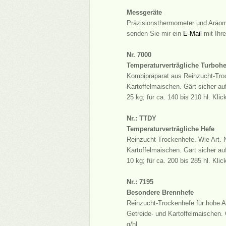
Messgeräte
Präzisionsthermometer und Aräome
senden Sie mir ein
E-Mail
mit Ihr
Nr. 7000
Temperaturverträgliche Turbohe
Kombipräparat aus Reinzucht-Troc
Kartoffelmaischen. Gärt sicher au
25 kg; für ca. 140 bis 210 hl. Kli
Nr.: TTDY
Temperaturverträgliche Hefe
Reinzucht-Trockenhefe. Wie Art.-N
Kartoffelmaischen. Gärt sicher au
10 kg; für ca. 200 bis 285 hl. Kli
Nr.: 7195
Besondere Brennhefe
Reinzucht-Trockenhefe für hohe A
Getreide- und Kartoffelmaischen. 
g/hl.