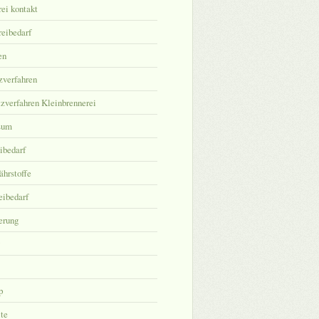
ei kontakt
eibedarf
en
zverfahren
zverfahren Kleinbrennerei
sum
ibedarf
hrstoffe
eibedarf
erung
p
ite