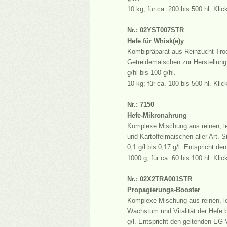
10 kg; für ca. 200 bis 500 hl. Kli
Nr.: 02YST007STR
Hefe für Whisk(e)y
Kombipräparat aus Reinzucht-Tro
Getreidemaischen zur Herstellung
g/hl bis 100 g/hl.
10 kg; für ca. 100 bis 500 hl. Kli
Nr.: 7150
Hefe-Mikronahrung
Komplexe Mischung aus reinen, le
und Kartoffelmaischen aller Art. 
0,1 g/l bis 0,17 g/l. Entspricht 
1000 g; für ca. 60 bis 100 hl. Kli
Nr.: 02X2TRA001STR
Propagierungs-Booster
Komplexe Mischung aus reinen, le
Wachstum und Vitalität der Hefe b
g/l. Entspricht den geltenden EG