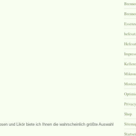
Brenner
Brenner
Essenz
hefesat
Hefesat
Impres
Kellere
Mikronä
Moster
Optimi
Privacy
Shop
Sitema
uosen und Likör biete ich Ihnen die wahrscheinlich größte Auswahl
Startse