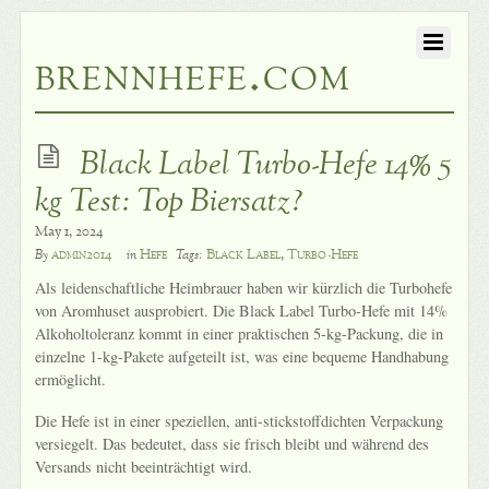
brennhefe.com
Black Label Turbo-Hefe 14% 5
kg Test: Top Biersatz?
May 1, 2024
admin2014
Hefe
Black Label
,
Turbo-Hefe
By
in
Tags:
Als leidenschaftliche Heimbrauer haben wir kürzlich die Turbohefe
von Aromhuset ausprobiert. Die Black Label Turbo-Hefe mit 14%
Alkoholtoleranz kommt in einer praktischen 5-kg-Packung, die in
einzelne 1-kg-Pakete aufgeteilt ist, was eine bequeme Handhabung
ermöglicht.
Die Hefe ist in einer speziellen, anti-stickstoffdichten Verpackung
versiegelt. Das bedeutet, dass sie frisch bleibt und während des
Versands nicht beeinträchtigt wird.