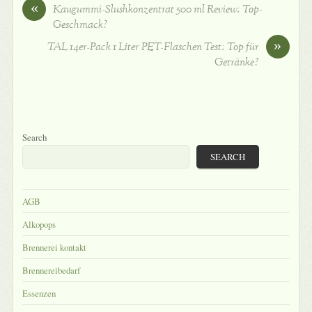
«
Kaugummi-Slushkonzentrat 500 ml Review: Top-
Geschmack?
»
TAL 14er-Pack 1 Liter PET-Flaschen Test: Top für
Getränke?
Search
SEARCH
AGB
Alkopops
Brennerei kontakt
Brennereibedarf
Essenzen