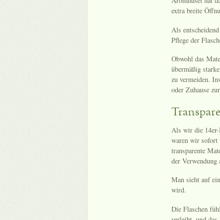
Aromhuset hat da
extra breite Öffn
Als entscheidend
Pflege der Flasch
Obwohl das Materi
übermäßig stark
zu vermeiden. In
oder Zuhause zur
Transpare
Als wir die 14er
waren wir sofort
transparente Mate
der Verwendung a
Man sieht auf ein
wird.
Die Flaschen füh
verleiht, und das