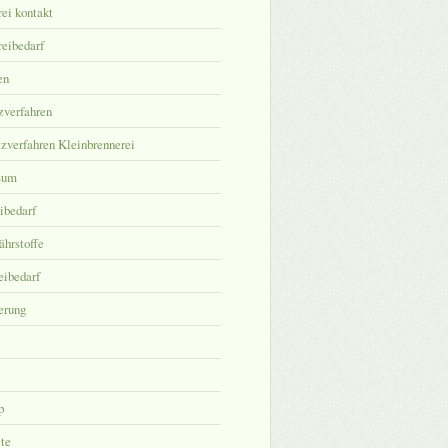
ei kontakt
eibedarf
en
zverfahren
zverfahren Kleinbrennerei
sum
ibedarf
hrstoffe
eibedarf
erung
p
ite