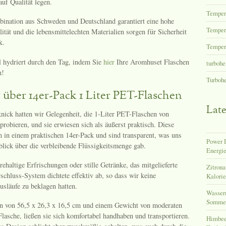
auf Qualität legen.
Temper
ination aus Schweden und Deutschland garantiert eine hohe
Tempera
ität und die lebensmittelechten Materialien sorgen für Sicherheit
k.
Tempera
ll hydriert durch den Tag, indem Sie
hier
Ihre Aromhuset Flaschen
turbohe
n!
Turboh
 über 14er-Pack 1 Liter PET-Flaschen
Late
knick hatten wir Gelegenheit, die 1-Liter PET-Flaschen von
robieren, und sie erwiesen sich als äußerst praktisch. Diese
in einem praktischen 14er-Pack und sind transparent, was uns
Power D
blick über die verbleibende Flüssigkeitsmenge gab.
Energie
ehaltige Erfrischungen oder stille Getränke, das mitgelieferte
Zitrona
schluss-System dichtete effektiv ab, so dass wir keine
Kalori
släufe zu beklagen hatten.
Wasser
Sommer
 von 56,5 x 26,3 x 16,5 cm und einem Gewicht von moderaten
asche, ließen sie sich komfortabel handhaben und transportieren.
Himbeer