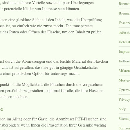
sind uns mehrere Vorteile sowie ein paar Überlegungen
Brenner
für potenzielle Käufer von Interesse sein könnten.
Brenner
eten eine glasklare Sicht auf den Inhalt, was die Überprüfung
Essenz
en ist, so einfach wie nie zuvor macht. Die transparente
t das Raten oder Öffnen der Flasche, um den Inhalt zu prüfen.
hefesat
Hefesat
Impres
st durch die Abmessungen und das leichte Material der Flaschen
Kellere
 Uns ist aufgefallen, dass sie gut in gängige Getränkehalter
Mikronä
zu einer praktischen Option für unterwegs macht.
Moster
punkt ist die Möglichkeit, die Flaschen durch die vorgesehene
Optimi
ten persönlich zu gestalten – optimal für alle, die ihre Flaschen
zeichnen möchten.
Privacy
ne
Shop
Sitema
tion im Alltag oder für Gäste, die Aromhuset PET-Flaschen sind
insbesondere wenn Ihnen die Präsentation Ihrer Getränke wichtig
Startse