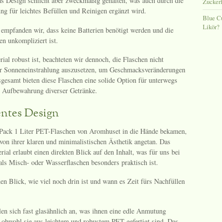
s Design schlicht aber zweckmäßig gehalten, was auch durch die
Zuckerf
ung für leichtes Befüllen und Reinigen ergänzt wird.
Blue C
Likör?
 empfanden wir, dass keine Batterien benötigt werden und die
en unkompliziert ist.
al robust ist, beachteten wir dennoch, die Flaschen nicht
er Sonneneinstrahlung auszusetzen, um Geschmacksveränderungen
sgesamt bieten diese Flaschen eine solide Option für unterwegs
 Aufbewahrung diverser Getränke.
ntes Design
-Pack 1 Liter PET-Flaschen von Aromhuset in die Hände bekamen,
 von ihrer klaren und minimalistischen Ästhetik angetan. Das
rial erlaubt einen direkten Blick auf den Inhalt, was für uns bei
ls Misch- oder Wasserflaschen besonders praktisch ist.
en Blick, wie viel noch drin ist und wann es Zeit fürs Nachfüllen
len sich fast glasähnlich an, was ihnen eine edle Anmutung
, obwohl sie aus leichtem und robustem PET gefertigt sind. Das