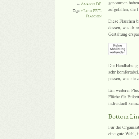
genommen haben, 
Amazon DE
in
aufgefallen, die 
1 Liter PET-
Tags:
Flaschen
Diese Flaschen bi
dessen, was drinn
Gestaltung erspar
Die Handhabung i
sehr komfortabel.
passen, was sie 
Ein weiterer Plus
Fläche für Etiket
individuell kenn
Bottom Li
Für die Organisa
eine gute Wahl, 