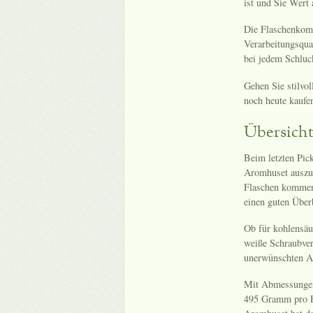
ist und Sie Wert 
Die Flaschenkomb
Verarbeitungsqual
bei jedem Schluc
Gehen Sie stilvo
noch heute kaufe
Übersicht
Beim letzten Pic
Aromhuset auszup
Flaschen kommen 
einen guten Über
Ob für kohlensäur
weiße Schraubver
unerwünschten Au
Mit Abmessungen
495 Gramm pro Fl