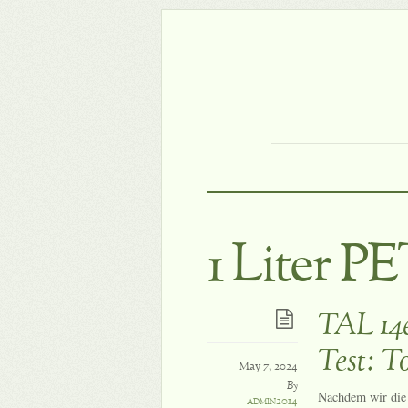
1 Liter P
TAL 14e
Test: T
May 7, 2024
By
Nachdem wir die
admin2014