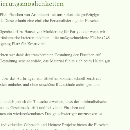
sierungsmöglichkeiten
PET-Flaschen von Aromhuset fiel uns sofort die großzügige
uf. Diese erlaubt eine einfache Personalisierung der Flaschen.
Eigenbedarf zu Hause, zur Markierung für Partys oder wenn wir
tränkemarke kreieren möchten – die maßgeschneiderte Fläche (248
genug Platz für Kreativität.
chten wir dank der transparenten Gestaltung der Flaschen auf
Gestaltung scheint solide, das Material fühlte sich beim Halten gut
.
über das Aufbringen von Etiketten konnten schnell zerstreut
 sich mühelos und ohne unschöne Rückstände anbringen und
nnte sich jedoch die Tatsache erweisen, dass der minimalistische
manns Geschmack trifft und bei vielen Flaschen und
en ein wiedererkennbares Design schwieriger umzusetzen ist.
 individuellen Gebrauch und kleinere Projekte bieten die Flaschen