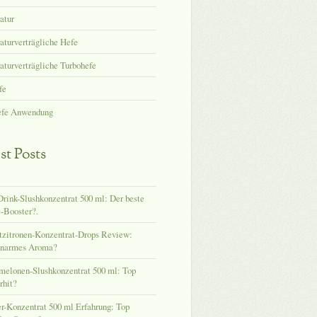
atur
turverträgliche Hefe
turverträgliche Turbohefe
fe
efe Anwendung
st Posts
rink-Slushkonzentrat 500 ml: Der beste
-Booster?.
tzitronen-Konzentrat-Drops Review:
enarmes Aroma?
melonen-Slushkonzentrat 500 ml: Top
hit?
-Konzentrat 500 ml Erfahrung: Top