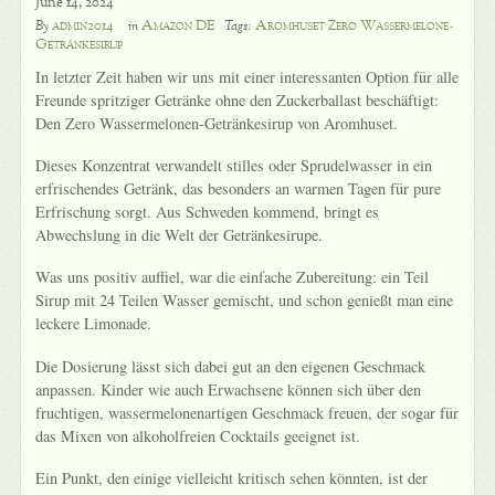
June 14, 2024
admin2014
Amazon DE
Aromhuset Zero Wassermelone-
By
in
Tags:
Getränkesirup
In letzter Zeit haben wir uns mit einer interessanten Option für alle
Freunde spritziger Getränke ohne den Zuckerballast beschäftigt:
Den Zero Wassermelonen-Getränkesirup von Aromhuset.
Dieses Konzentrat verwandelt stilles oder Sprudelwasser in ein
erfrischendes Getränk, das besonders an warmen Tagen für pure
Erfrischung sorgt. Aus Schweden kommend, bringt es
Abwechslung in die Welt der Getränkesirupe.
Was uns positiv auffiel, war die einfache Zubereitung: ein Teil
Sirup mit 24 Teilen Wasser gemischt, und schon genießt man eine
leckere Limonade.
Die Dosierung lässt sich dabei gut an den eigenen Geschmack
anpassen. Kinder wie auch Erwachsene können sich über den
fruchtigen, wassermelonenartigen Geschmack freuen, der sogar für
das Mixen von alkoholfreien Cocktails geeignet ist.
Ein Punkt, den einige vielleicht kritisch sehen könnten, ist der