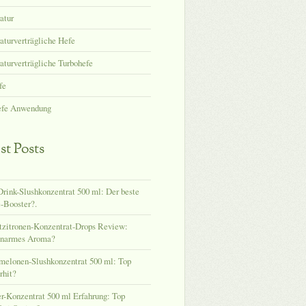
atur
turverträgliche Hefe
turverträgliche Turbohefe
fe
efe Anwendung
st Posts
rink-Slushkonzentrat 500 ml: Der beste
-Booster?.
tzitronen-Konzentrat-Drops Review:
enarmes Aroma?
melonen-Slushkonzentrat 500 ml: Top
hit?
-Konzentrat 500 ml Erfahrung: Top