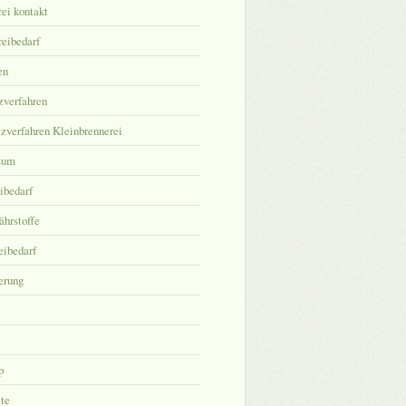
ei kontakt
eibedarf
en
zverfahren
zverfahren Kleinbrennerei
sum
ibedarf
hrstoffe
eibedarf
erung
p
ite