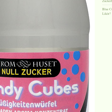
Zuckerf
Blue C
Likör?