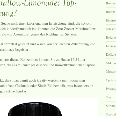
allow-Limonade: Top-
Brenner
hung?
Brenner
Essenz
 Suche nach einer kalorienarmen Erfrischung sind, die sowohl
auch kinderfreundlich ist, könnten die Zero Zucker Marshmallow-
hefesat
ate von Aromhuset genau das Richtige für Sie sein.
Hefesat
 Konzentrat getestet und waren von der leichten Zubereitung und
Impres
eschmack begeistert.
Kellere
nister dieses Konzentrats können Sie zu Hause 12,5 Liter
Mikronä
ten, was es zu einer praktischen und umweltfreundlichen Option
Moster
kt, dass man damit auch kreativ werden kann, indem man
Optimi
koholfreie Cocktails oder Slush-Eis herstellt, was besonders an
Privacy
en erfrischend ist.
Shop
Sitema
Startse