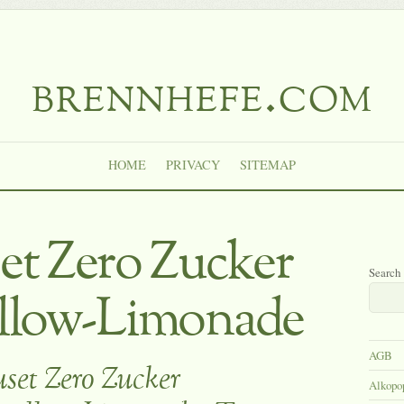
brennhefe.com
HOME
PRIVACY
SITEMAP
t Zero Zucker
Search
llow-Limonade
AGB
set Zero Zucker
Alkopo