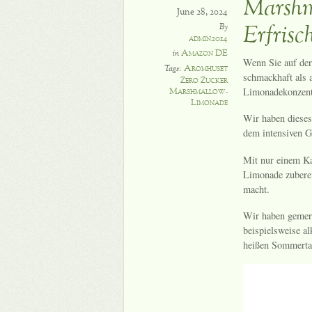
Marshm
June 28, 2024
Erfrisc
By
admin2014
Amazon DE
in
Wenn Sie auf der
Aromhuset
Tags:
schmackhaft als 
Zero Zucker
Limonadekonzentr
Marshmallow-
Limonade
Wir haben dieses
dem intensiven G
Mit nur einem Ka
Limonade zuberei
macht.
Wir haben gemer
beispielsweise al
heißen Sommertag