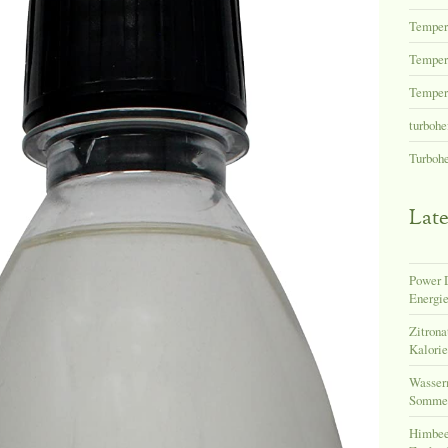
Temper
Tempera
Tempera
turbohe
Turboh
Late
Power D
Energie
Zitrona
Kalori
Wasser
Sommer
Himbeer