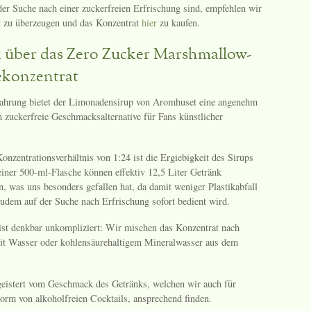
 der Suche nach einer zuckerfreien Erfrischung sind, empfehlen wir
st zu überzeugen und das Konzentrat
hier
zu kaufen.
 über das Zero Zucker Marshmallow-
konzentrat
ahrung bietet der Limonadensirup von Aromhuset eine angenehm
h zuckerfreie Geschmacksalternative für Fans künstlicher
nzentrationsverhältnis von 1:24 ist die Ergiebigkeit des Sirups
einer 500-ml-Flasche können effektiv 12,5 Liter Getränk
n, was uns besonders gefallen hat, da damit weniger Plastikabfall
zudem auf der Suche nach Erfrischung sofort bedient wird.
ist denkbar unkompliziert: Wir mischen das Konzentrat nach
it Wasser oder kohlensäurehaltigem Mineralwasser aus dem
eistert vom Geschmack des Getränks, welchen wir auch für
orm von alkoholfreien Cocktails, ansprechend finden.