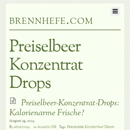
brennhefe.com
Preiselbeer
Konzentrat
Drops
Preiselbeer-Konzentrat-Drops:
Kalorienarme Frische?
August 29, 2024
admin2014
Amazon DE
Preiselbeer Konzentrat Drops
By
in
Tags: