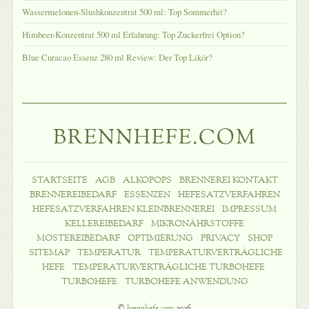
Wassermelonen-Slushkonzentrat 500 ml: Top Sommerhit?
Himbeer-Konzentrat 500 ml Erfahrung: Top Zuckerfrei Option?
Blue Curacao Essenz 280 ml Review: Der Top Likör?
BRENNHEFE.COM
STARTSEITE
AGB
ALKOPOPS
BRENNEREI KONTAKT
BRENNEREIBEDARF
ESSENZEN
HEFESATZVERFAHREN
HEFESATZVERFAHREN KLEINBRENNEREI
IMPRESSUM
KELLEREIBEDARF
MIKRONÄHRSTOFFE
MOSTEREIBEDARF
OPTIMIERUNG
PRIVACY
SHOP
SITEMAP
TEMPERATUR
TEMPERATURVERTRÄGLICHE
HEFE
TEMPERATURVERTRÄGLICHE TURBOHEFE
TURBOHEFE
TURBOHEFE ANWENDUNG
©
brennhefe.com
2026